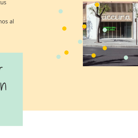
tus
nos al
r
en