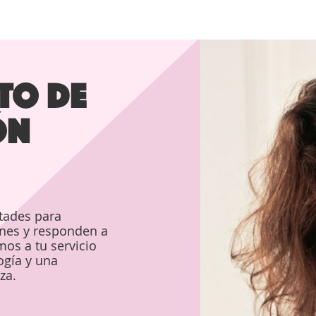
TO DE
ÓN
ltades para
es y responden a
s a tu servicio
ogía y una
za.