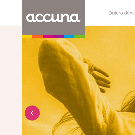
Quiero dona
r
‹