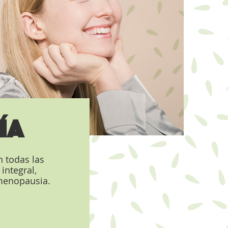
ÍA
n todas las
integral,
 menopausia.