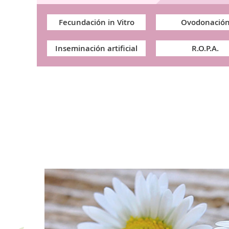
Fecundación in Vitro
Ovodonació
Inseminación artificial
R.O.P.A.