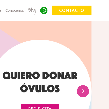
Blog
CONTACTO
a
Conócenos
1ª consulta y
pruebas de
fertilidad ¡Sin
›
coste!