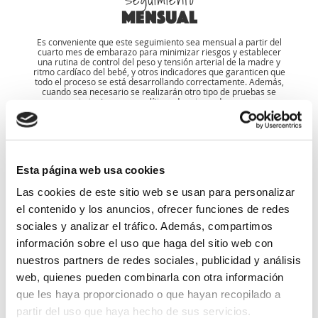
mensual
Es conveniente que este seguimiento sea mensual a partir del
cuarto mes de embarazo para minimizar riesgos y establecer
una rutina de control del peso y tensión arterial de la madre y
ritmo cardíaco del bebé, y otros indicadores que garanticen que
todo el proceso se está desarrollando correctamente. Además,
cuando sea necesario se realizarán otro tipo de pruebas se
seguimiento como analíticas de orina o de sangre.
Muchas de las complicaciones maternas se pueden prevenir si
se detectan de forma precoz, por lo que es necesario acudir a
las revisiones mensuales durante el periodo de gestación.
Esta página web usa cookies
Pruebas básicas
Las cookies de este sitio web se usan para personalizar
el contenido y los anuncios, ofrecer funciones de redes
Análisis de sangre
: para comprobar que los niveles son y
sociales y analizar el tráfico. Además, compartimos
permanecen normales a lo largo del embarazo.
información sobre el uso que haga del sitio web con
Análisis de orina
: permitirá identificar posibles infecciones además
nuestros partners de redes sociales, publicidad y análisis
de medir nuestros niveles de azúcar.
web, quienes pueden combinarla con otra información
Exploraciones ecográficas
: para monitorizar la evolución del bebé.
que les haya proporcionado o que hayan recopilado a
Diagnóstico prenatal genético
.
partir del uso que haya hecho de sus servicios.