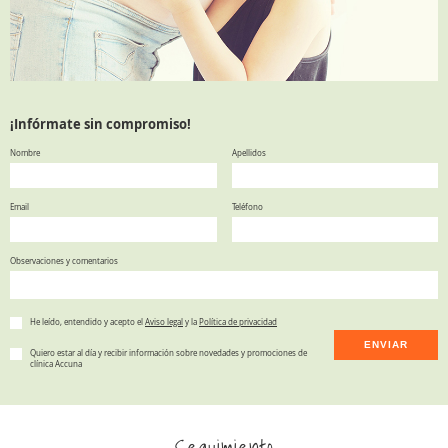
¡Infórmate sin compromiso!
Nombre
Apellidos
Email
Teléfono
Observaciones y comentarios
He leído, entendido y acepto el
Aviso legal
y la
Política de privacidad
ENVIAR
Quiero estar al día y recibir información sobre novedades y promociones de
clínica Accuna
Seguimiento