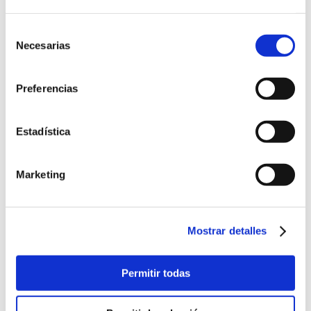
TA
: Control del peso correcto y tensión arterial de la madre y ritmo
cardiaco del bebé.
Selección
Necesarias
de
consentimiento
MÁS INFO
Preferencias
Embarazo Bioquímico
Riesgos del embarazo gemelar o múltiple
Estadística
Embarazo Ectópico
¿Cómo diferenciar el sangrado de implantación del de la regla?
Marketing
Test de ADN fetal en sangre materna
Las diferencias entre “cigoto”, “embrión” y “feto” durante el embarazo
Miomas y embarazo
Mostrar detalles
Listeriosis y embarazo
Semana 20 del embarazo y con ella llega la ecografía morfológica
Permitir todas
Ver más +