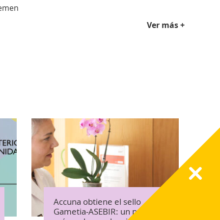
semen
Ver más +
Accuna obtiene el sello
Gametia-ASEBIR: un paso