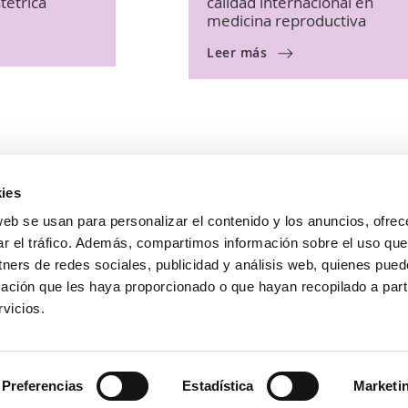
tétrica
calidad internacional en
medicina reproductiva
Leer más
ies
web se usan para personalizar el contenido y los anuncios, ofrec
ar el tráfico. Además, compartimos información sobre el uso que
Avda. Pintor Xavier Soler, 18 (Rotonda Jesuitas)
03015 Alicante
tners de redes sociales, publicidad y análisis web, quienes pue
ación que les haya proporcionado o que hayan recopilado a parti
965126690
vicios.
673665345
He leí
hola@accuna.es
privac
Quiero
Preferencias
Estadística
Marketi
promoc