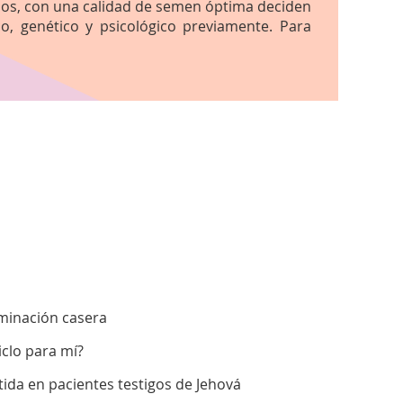
anos, con una calidad de semen óptima deciden
, genético y psicológico previamente. Para
eminación casera
iclo para mí?
ida en pacientes testigos de Jehová