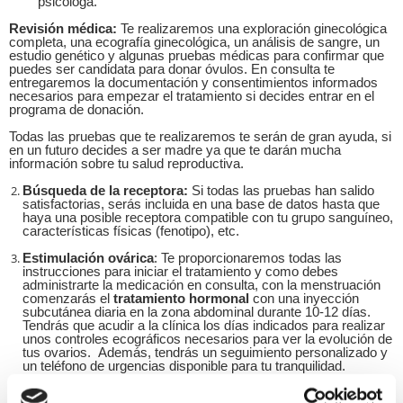
psicóloga.
Revisión médica:
Te realizaremos una exploración ginecológica
completa, una ecografía ginecológica, un análisis de sangre, un
estudio genético y algunas pruebas médicas para confirmar que
puedes ser candidata para donar óvulos. En consulta te
entregaremos la documentación y consentimientos informados
necesarios para empezar el tratamiento si decides entrar en el
programa de donación.
Todas las pruebas que te realizaremos te serán de gran ayuda, si
en un futuro decides a ser madre ya que te darán mucha
información sobre tu salud reproductiva.
Búsqueda de la receptora:
Si todas las pruebas han salido
satisfactorias, serás incluida en una base de datos hasta que
haya una posible receptora compatible con tu grupo sanguíneo,
características físicas (fenotipo), etc.
Estimulación ovárica
: Te proporcionaremos todas las
instrucciones para iniciar el tratamiento y como debes
administrarte la medicación en consulta, con la menstruación
comenzarás el
tratamiento hormonal
con una inyección
subcutánea diaria en la zona abdominal durante 10-12 días.
Tendrás que acudir a la clínica los días indicados para realizar
unos controles ecográficos necesarios para ver la evolución de
tus ovarios. Además, tendrás un seguimiento personalizado y
un teléfono de urgencias disponible para tu tranquilidad.
Punción folicular:
Una vez finalizado el tratamiento hormonal