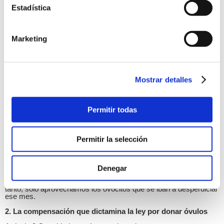
3/2018, de Protección de Datos Personales y
Estadística
garantía de los derechos digitales (LOPDGDD)” y
prevé las normativas del “registro nacional de
donantes para reproducción asistida (SIRHA)”.
Marketing
Cualquier imagen de persona que se pudiera mostrar
en esta web, relacionada con la donación de
gametos, es de carácter ficticio y meramente
ilustrativo.
Mostrar detalles
Preguntas Frecuentes
Permitir todas
1. ¿Puede afectar a mi fertilidad posterior que realice un ciclo
de donación de óvulos?
Permitir la selección
No, la fertilidad no se ve afectada o afecta de ninguna forma las
posibilidades de tener hijos en un futuro y por lo tanto tampoco
afecta a la fertilidad por realizar un ciclo de estimulación ovárica,
es decir, que las donantes tendrán las mismas opciones de
Denegar
quedarse embarazadas en un futuro, ya que los óvulos que
extraemos, se pierden independientemente en cada ciclo, por lo
tanto, sólo aprovechamos los ovocitos que se iban a desperdiciar
ese mes.
2. La compensación que dictamina la ley por donar óvulos