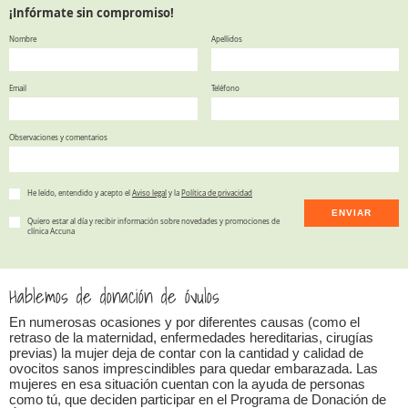
¡Infórmate sin compromiso!
Nombre
Apellidos
Email
Teléfono
Observaciones y comentarios
He leído, entendido y acepto el
Aviso legal
y la
Política de privacidad
ENVIAR
Quiero estar al día y recibir información sobre novedades y promociones de
clínica Accuna
Hablemos de donación de óvulos
En numerosas ocasiones y por diferentes causas (como el
retraso de la maternidad, enfermedades hereditarias, cirugías
previas) la mujer deja de contar con la cantidad y calidad de
ovocitos sanos imprescindibles para quedar embarazada. Las
mujeres en esa situación cuentan con la ayuda de personas
como tú, que deciden participar en el Programa de Donación de