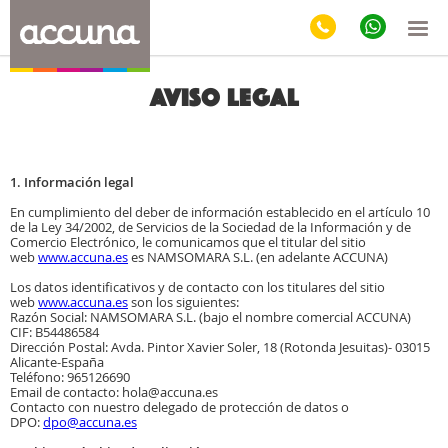
Aviso Legal
1. Información legal
En cumplimiento del deber de información establecido en el artículo 10
de la Ley 34/2002, de Servicios de la Sociedad de la Información y de
Comercio Electrónico, le comunicamos que el titular del sitio
web
www.accuna.es
es NAMSOMARA S.L. (en adelante ACCUNA)
Los datos identificativos y de contacto con los titulares del sitio
web
www.accuna.es
son los siguientes:
Razón Social: NAMSOMARA S.L. (bajo el nombre comercial ACCUNA)
CIF: B54486584
Dirección Postal: Avda. Pintor Xavier Soler, 18 (Rotonda Jesuitas)- 03015
Alicante-España
Teléfono: 965126690
Email de contacto: hola@accuna.es
Contacto con nuestro delegado de protección de datos o
DPO:
dpo@accuna.es