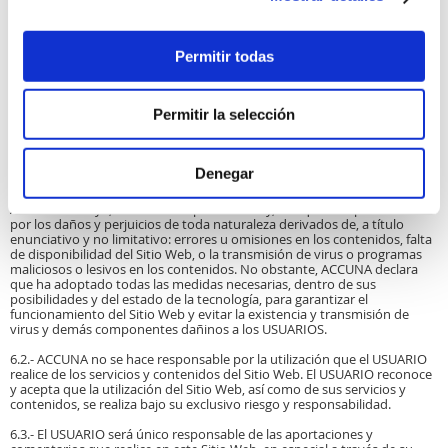
5.3.- La distribución, modificación, cesión o comunicación pública de los
contenidos y cualquier otro acto que no haya sido expresamente
autorizado por el titular de los derechos de explotación, quedan
Permitir todas
prohibidos.
6. Exclusión de garantías y responsabilidad
Permitir la selección
6.1.- El contenido de este Sitio Web tiene finalidad informativa y de
creación de un canal de comunicación con los USUARIOS, sin que sus
contenidos puedan considerarse como asesoramiento exhaustivo
sobre cualesquiera materias. ACCUNA no garantiza plenamente el
Denegar
acceso a todos los contenidos, ni su exhaustividad, corrección, vigencia
o actualidad, ni su idoneidad o utilidad para un objetivo específico.
ACCUNA excluye, hasta donde permita la ley, cualquier responsabilidad
por los daños y perjuicios de toda naturaleza derivados de, a título
enunciativo y no limitativo: errores u omisiones en los contenidos, falta
de disponibilidad del Sitio Web, o la transmisión de virus o programas
maliciosos o lesivos en los contenidos. No obstante, ACCUNA declara
que ha adoptado todas las medidas necesarias, dentro de sus
posibilidades y del estado de la tecnología, para garantizar el
funcionamiento del Sitio Web y evitar la existencia y transmisión de
virus y demás componentes dañinos a los USUARIOS.
6.2.- ACCUNA no se hace responsable por la utilización que el USUARIO
realice de los servicios y contenidos del Sitio Web. El USUARIO reconoce
y acepta que la utilización del Sitio Web, así como de sus servicios y
contenidos, se realiza bajo su exclusivo riesgo y responsabilidad.
6.3.- El USUARIO será único responsable de las aportaciones y