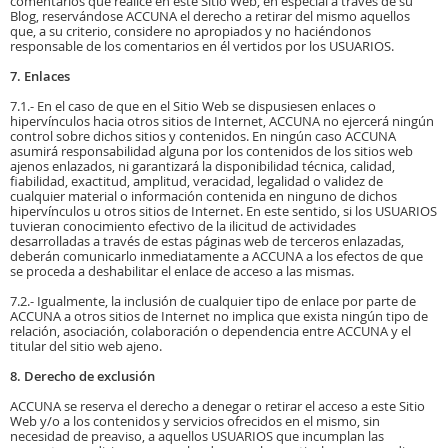
comentarios que realice en este Sitio Web, en especial a través de su
Blog, reservándose ACCUNA el derecho a retirar del mismo aquellos
que, a su criterio, considere no apropiados y no haciéndonos
responsable de los comentarios en él vertidos por los USUARIOS.
7. Enlaces
7.1.- En el caso de que en el Sitio Web se dispusiesen enlaces o
hipervínculos hacia otros sitios de Internet, ACCUNA no ejercerá ningún
control sobre dichos sitios y contenidos. En ningún caso ACCUNA
asumirá responsabilidad alguna por los contenidos de los sitios web
ajenos enlazados, ni garantizará la disponibilidad técnica, calidad,
fiabilidad, exactitud, amplitud, veracidad, legalidad o validez de
cualquier material o información contenida en ninguno de dichos
hipervínculos u otros sitios de Internet. En este sentido, si los USUARIOS
tuvieran conocimiento efectivo de la ilicitud de actividades
desarrolladas a través de estas páginas web de terceros enlazadas,
deberán comunicarlo inmediatamente a ACCUNA a los efectos de que
se proceda a deshabilitar el enlace de acceso a las mismas.
7.2.- Igualmente, la inclusión de cualquier tipo de enlace por parte de
ACCUNA a otros sitios de Internet no implica que exista ningún tipo de
relación, asociación, colaboración o dependencia entre ACCUNA y el
titular del sitio web ajeno.
8. Derecho de exclusión
ACCUNA se reserva el derecho a denegar o retirar el acceso a este Sitio
Web y/o a los contenidos y servicios ofrecidos en el mismo, sin
necesidad de preaviso, a aquellos USUARIOS que incumplan las