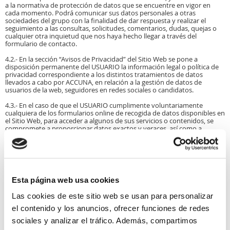
a la normativa de protección de datos que se encuentre en vigor en
cada momento. Podrá comunicar sus datos personales a otras
sociedades del grupo con la finalidad de dar respuesta y realizar el
seguimiento a las consultas, solicitudes, comentarios, dudas, quejas o
cualquier otra inquietud que nos haya hecho llegar a través del
formulario de contacto.
4.2.- En la sección “Avisos de Privacidad” del Sitio Web se pone a
disposición permanente del USUARIO la información legal o política de
privacidad correspondiente a los distintos tratamientos de datos
llevados a cabo por ACCUNA, en relación a la gestión de datos de
usuarios de la web, seguidores en redes sociales o candidatos.
4.3.- En el caso de que el USUARIO cumplimente voluntariamente
cualquiera de los formularios online de recogida de datos disponibles en
el Sitio Web, para acceder a algunos de sus servicios o contenidos, se
compromete a proporcionar datos exactos y veraces, así como a
comunicar a ACCUNA cualquier modificación de estos. Salvo en caso de
indicarse expresamente lo contrario, los datos solicitados en nuestros
formularios son necesarios para poder dar curso a su solicitud.
En todo caso, en el correspondiente formulario online de recogida de
datos personales del USUARIO se incluirá un enlace al correspondiente
Esta página web usa cookies
aviso de privacidad que será de aplicación al tratamiento de los datos
personales proporcionados. La aceptación expresa por el USUARIO del
Las cookies de este sitio web se usan para personalizar
correspondiente aviso de privacidad será necesaria para que se tenga
por cumplimentado el formulario y poder completar el proceso de
el contenido y los anuncios, ofrecer funciones de redes
envío. El contenido de dicha política de privacidad podrá ser objeto de
sociales y analizar el tráfico. Además, compartimos
modificación para adaptarlo a cambios legislativos que puedan
producirse, así como a criterios y posiciones emitidas por las