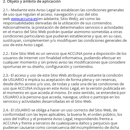
2. Objeto y ámbito de aplicación
2.1.- Mediante este Aviso Legal se establecen las condiciones generales
de uso que regulan el acceso, navegación y uso del sitio
web
www.accuna.es
(en adelante, Sitio Web), así como las
responsabilidades derivadas de la utilización de sus contenidos.
Adicionalmente, la prestación de determinados servicios o actividades
en el marco del Sitio Web podrán quedar asimismo sometidas a otras
condiciones particulares que pudieran establecerse y que, en su caso,
sustituyan, complementen y/o modifiquen las condiciones generales de
uso de este Aviso Legal.
2.2.- Este Sitio Web es un servicio que ACCUNA pone a disposición de los
usuarios de Internet con finalidad informativa, pudiendo efectuar en
cualquier momento y sin previo aviso las modificaciones que considere
oportunas en su diseño, configuración y contenidos.
2.3.- El acceso y uso de este Sitio Web atribuye al visitante la condición
de USUARIO e implica su aceptación de forma plena y sin reservas,
desde dicho acceso y/o uso, de todas y cada una de las condiciones de
uso que ACCUNA incluya en este Aviso Legal, en la versión publicada en
el momento en que acceda al mismo. En este sentido, se entenderá por
USUARIO a la persona que acceda, navegue, utilice o participe en los
servicios y actividades desarrolladas en el Sitio Web.
2.4.- El USUARIO se obliga a hacer un uso correcto del Sitio Web, de
conformidad con las leyes aplicables, la buena fe, el orden público, los
usos del tráfico y el presente Aviso Legal, respondiendo frente a
ACCUNA y frente a terceros de cualesquiera daños y perjuicios que
pudieran causarse como consecuencia del incumplimiento de dicha