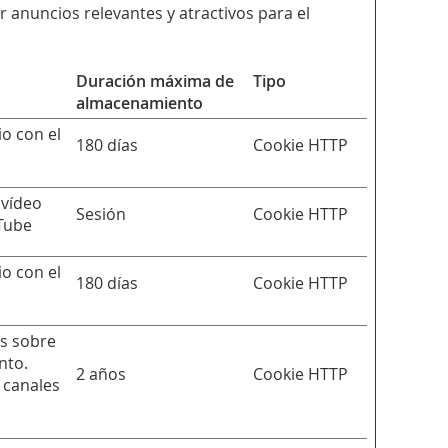
r anuncios relevantes y atractivos para el
Duración máxima de
Tipo
almacenamiento
io con el
180 días
Cookie HTTP
 vídeo
Sesión
Cookie HTTP
uTube
io con el
180 días
Cookie HTTP
cs sobre
nto.
2 años
Cookie HTTP
y canales