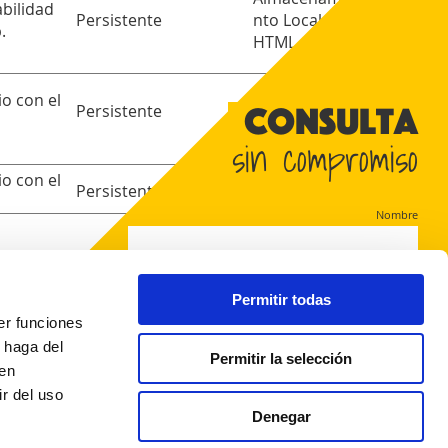
bilidad
Persistente
nto Local
.
HTML
Almacenamie
io con el
Consulta
Persistente
nto Local
HTML
sin compromiso
io con el
Persistente
IndexedDB
Nombre
Interesada en
Permitir todas
er funciones
 haga del
Política de privacidad
Email
Teléfono
Permitir la selección
Aviso legal
den
Política de cookies
r del uso
Nº de Registro de Establecimiento Sanitario: 8607
Denegar
do, entendido y acepto el
Aviso legal
y la
Política de