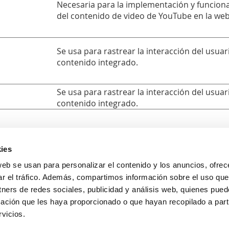
Necesaria para la implementación y funciona
del contenido de video de YouTube en la web
Se usa para rastrear la interacción del usuar
contenido integrado.
Se usa para rastrear la interacción del usuar
contenido integrado.
ies
web se usan para personalizar el contenido y los anuncios, ofrec
ar el tráfico. Además, compartimos información sobre el uso que
Avda. Pintor Xavier Soler, 18 (Rotonda Jesuitas)
03015 Alicante
tners de redes sociales, publicidad y análisis web, quienes pue
ación que les haya proporcionado o que hayan recopilado a parti
965126690
vicios.
673665345
He leí