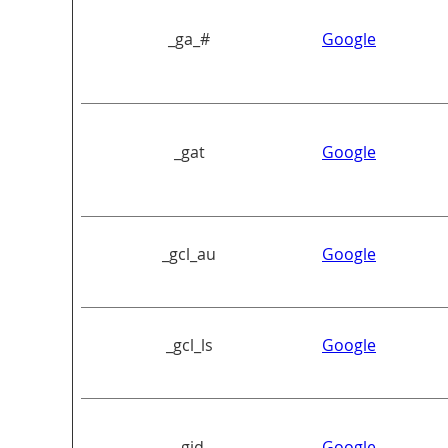
_ga_#
Google
_gat
Google
_gcl_au
Google
_gcl_ls
Google
_gid
Google