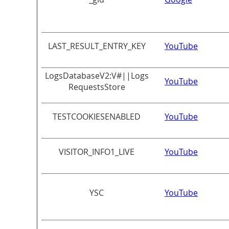
LAST_RESULT_ENTRY_KEY
YouTube
LogsDatabaseV2:V#||Logs
YouTube
RequestsStore
TESTCOOKIESENABLED
YouTube
VISITOR_INFO1_LIVE
YouTube
YSC
YouTube