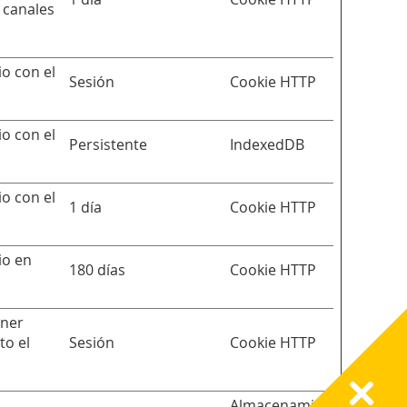
y canales
io con el
Sesión
Cookie HTTP
io con el
Persistente
IndexedDB
io con el
1 día
Cookie HTTP
io en
180 días
Cookie HTTP
ener
to el
Sesión
Cookie HTTP
Almacenamie