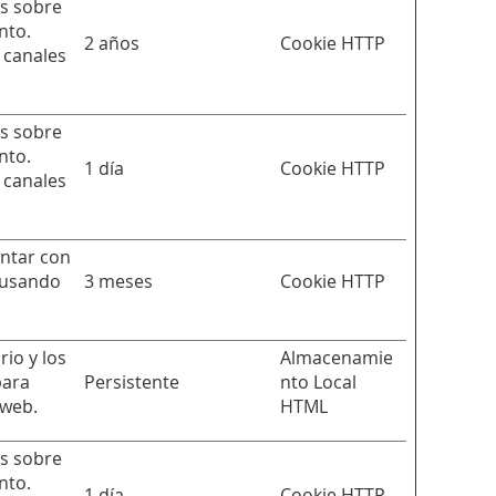
cs sobre
nto.
2 años
Cookie HTTP
y canales
cs sobre
nto.
1 día
Cookie HTTP
y canales
ntar con
s usando
3 meses
Cookie HTTP
rio y los
Almacenamie
para
Persistente
nto Local
 web.
HTML
cs sobre
nto.
1 día
Cookie HTTP