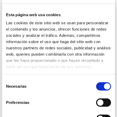
¿En qué consiste?
Esta página web usa cookies
Un ciclo de congelación de óvulos es muy parecido a la primera
fase de la Fecundación in Vitro (FIV) ya que en primer lugar se
Las cookies de este sitio web se usan para personalizar
lleva a cabo un tratamiento hormonal que garantice el aumento
de la cantidad de óvulos para conseguir el mayor número posible
el contenido y los anuncios, ofrecer funciones de redes
a la hora de la extracción de los mismos.
sociales y analizar el tráfico. Además, compartimos
Una vez comprobada la calidad de los ovocitos extraídos, se
congelan (vitrifican) pudiendo permanecer en este estado
información sobre el uso que haga del sitio web con
durante años, hasta que la futura madre decida dar el paso hacia
nuestros partners de redes sociales, publicidad y análisis
la maternidad.
web, quienes pueden combinarla con otra información
que les haya proporcionado o que hayan recopilado a
¿Existen riesgos que afecten
partir del uso que haya hecho de sus servicios.
a la fertilidad?
Selección
Gracias a esta técnica, los ovocitos conservarán su calidad y
potencial reproductor que tenían en el momento de la
Necesarias
de
extracción, sin influir en la fertilidad de la paciente por haberse
expuesto a este ciclo de estimulación ovárica.
consentimiento
Preferencias