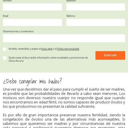
Nombre
Apellidos
Email
Teléfono
Observaciones y comentarios
He leído, entendido y acepto el
Aviso legal
y la
Política de privacidad
ENVIAR
Quiero estar al día y recibir información sobre novedades y promociones de
clínica Accuna
¿Debo congelar mis óvulos?
Una vez que decidimos dar el paso para cumplir el sueño de ser madres,
es posible que las probabilidades de llevarlo a cabo sean menores. Los
motivos son diversos: nuestro cuerpo no responde igual que cuando
nos encontramos en edad fértil, no somos capaces de producir óvulos y
los que producimos no presentan la calidad suficiente.
Es por ello de gran importancia preservar nuestra fertilidad, siendo la
congelación de óvulos una de las alternativas más aconsejables. Si
sabemos que queremos ser madres y por circunstancias de nuestra
vida personal o profesional queremos demorar ese momento, esta