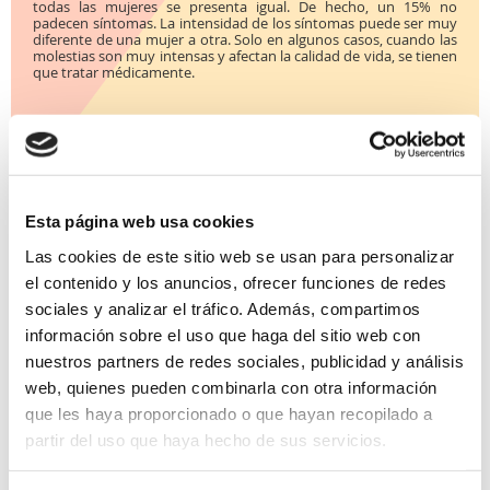
todas las mujeres se presenta igual. De hecho, un 15% no
padecen síntomas. La intensidad de los síntomas puede ser muy
diferente de una mujer a otra. Solo en algunos casos, cuando las
molestias son muy intensas y afectan la calidad de vida, se tienen
que tratar médicamente.
Hoy en día tenemos diferentes pautas de tratamiento y distintas
presentaciones de los mismos, como comprimidos, geles,
parches, etc. que nos permiten adaptarnos mejor a las
necesidades de cada mujer. Nuestro equipo de ginecólogos te
ayudará a reducir sus efectos y mejorar tu calidad de vida.
Esta página web usa cookies
Las cookies de este sitio web se usan para personalizar
el contenido y los anuncios, ofrecer funciones de redes
sociales y analizar el tráfico. Además, compartimos
información sobre el uso que haga del sitio web con
nuestros partners de redes sociales, publicidad y análisis
web, quienes pueden combinarla con otra información
que les haya proporcionado o que hayan recopilado a
partir del uso que haya hecho de sus servicios.