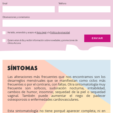
Email
Teléfono
Observaciones y comentarios
He leído, entendido y acepto el
Aviso legal
y la
Política de privacidad
ENVIAR
Quiero estar al día y recibir información sobre novedades y promociones de
clínica Accuna
Síntomas
Las alteraciones más frecuentes que nos encontramos son los
desarreglos menstruales que se manifiestan como ciclos más
frecuentes o por el contrario, con faltas. Otra sintomatología muy
frecuente son sofocos, sudoración nocturna, irritabilidad,
cambios de humor, insomnio, sequedad de la piel o sequedad
vaginal. También puede aumentar el riego de padecer
osteoporosis o enfermedades cardiovasculares.
Esta sintomatología no tiene porqué aparecer completa, ni en