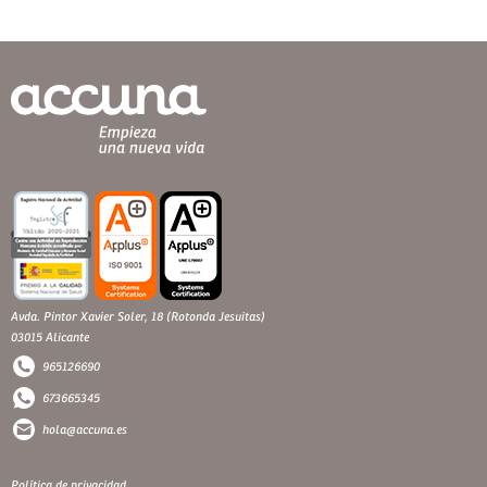
Avda. Pintor Xavier Soler, 18 (Rotonda Jesuitas)
03015 Alicante
965126690
673665345
hola@accuna.es
Política de privacidad