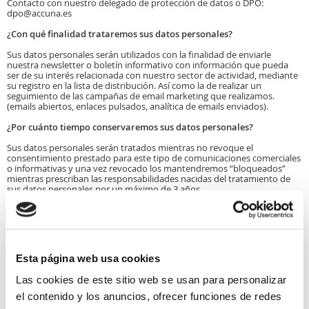
Contacto con nuestro delegado de protección de datos o DPO:
dpo@accuna.es
¿Con qué finalidad trataremos sus datos personales?
Sus datos personales serán utilizados con la finalidad de enviarle
nuestra newsletter o boletín informativo con información que pueda
ser de su interés relacionada con nuestro sector de actividad, mediante
su registro en la lista de distribución. Así como la de realizar un
seguimiento de las campañas de email marketing que realizamos.
(emails abiertos, enlaces pulsados, analítica de emails enviados).
¿Por cuánto tiempo conservaremos sus datos personales?
Sus datos personales serán tratados mientras no revoque el
consentimiento prestado para este tipo de comunicaciones comerciales
o informativas y una vez revocado los mantendremos “bloqueados”
mientras prescriban las responsabilidades nacidas del tratamiento de
sus datos personales por un máximo de 3 años.
¿Cuál es la legitimación para el tratamiento de sus datos personales?
Por consentimiento del interesado
¿Hay obligación de facilitar esos datos personales?
Esta página web usa cookies
Requisito necesario para suscribir el envío del boletín o newsletter
Las cookies de este sitio web se usan para personalizar
¿Cuáles son las consecuencias de no hacerlo?
el contenido y los anuncios, ofrecer funciones de redes