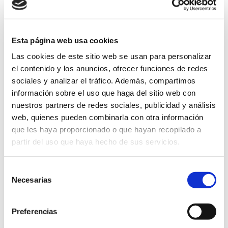
Esta página web usa cookies
Las cookies de este sitio web se usan para personalizar
el contenido y los anuncios, ofrecer funciones de redes
sociales y analizar el tráfico. Además, compartimos
información sobre el uso que haga del sitio web con
nuestros partners de redes sociales, publicidad y análisis
web, quienes pueden combinarla con otra información
que les haya proporcionado o que hayan recopilado a
partir del uso que haya hecho de sus servicios.
Noemí López
Selección
Necesarias
de
Técnico de laboratorio
consentimiento
Bienvenido a Accuna, mi nombre es Noemí López. Soy técnico de
Preferencias
laboratorio y desde principios de 2018 formo parte de este equipo.