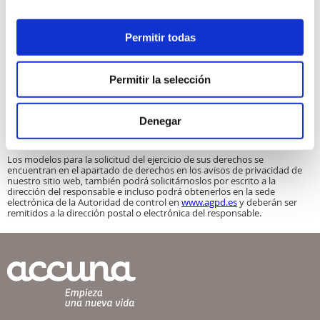
sea necesario para la ejecución de un contrato o precontrato y se
efectúe por medios automatizados, Usted tendrá derecho a
la
portabilidad
de sus datos, es decir, a que se le entreguen en formato
Permitir todas
estructurado, de uso común y lectura mecánica, incluso a remitírselos a
un nuevo responsable.
Cualquier interesado podrá
presentar una reclamación
ante la
Permitir la selección
Autoridad de Control competente en materia de Protección de Datos,
especialmente cuando no haya obtenido satisfacción en el ejercicio de
sus derechos y la forma de ponerse en contacto con ella sería dirigir un
escrito a Agencia Española de Protección de Datos Personales en
Denegar
C/Jorge Juan n.º 6, 28001 Madrid o a través de su sede electrónica
en
www.agpd.es
Los modelos para la solicitud del ejercicio de sus derechos se
encuentran en el apartado de derechos en los avisos de privacidad de
nuestro sitio web, también podrá solicitárnoslos por escrito a la
dirección del responsable e incluso podrá obtenerlos en la sede
electrónica de la Autoridad de control en
www.agpd.es
y deberán ser
remitidos a la dirección postal o electrónica del responsable.