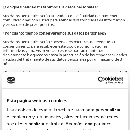
¿Con qué finalidad trataremos sus datos personales?
Sus datos personales serán utilizados con la finalidad de mantener
comunicaciones con Usted para atender sus solicitudes de información
y en su caso de presupuestos.
¿Por cuánto tiempo conservaremos sus datos personales?
Sus datos personales serán conservados mientras no revoque su
consentimiento para establecer este tipo de comunicaciones
informativas y una vez revocado éste se podrán mantener
debidamente bloqueados hasta la prescripción de las responsabilidades
nacidas del tratamiento de sus datos personales por un máximo de 3
años.
¿Cuál es la legitimación para el tratamiento de sus datos personales?
La base legal para el tratamiento de sus datos personales es
Ejecución de medidas precontractuales (información y presupuestos)
Por consentimiento del interesado
Esta página web usa cookies
¿Hay obligación de facilitar esos datos personales?
Las cookies de este sitio web se usan para personalizar
Requisito necesario
el contenido y los anuncios, ofrecer funciones de redes
sociales y analizar el tráfico. Además, compartimos
¿Cuáles son las consecuencias de no hacerlo?