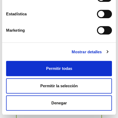
10 Acompañamiento y
profesionalidad.
Estadística
En Accuna te cuidamos en todo momento, con
cercanía, rigor médico y las máximas garantías
de seguridad y confidencialidad.
Marketing
Mostrar detalles
Permitir todas
No Comments
Permitir la selección
Deja un comentario
Denegar
Nombre
(obligatorio)