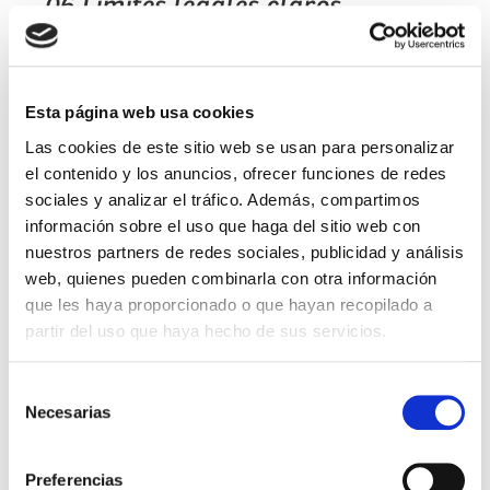
06 Límites legales claros.
La normativa establece un número máximo de
hijos nacidos de un mismo donante para
garantizar seguridad y trazabilidad.
07 Sin responsabilidades
Esta página web usa cookies
futuras.
Las cookies de este sitio web se usan para personalizar
el contenido y los anuncios, ofrecer funciones de redes
Como donante no tendrás obligaciones legales
ni afectivas hacia los hijos concebidos. Todo el
sociales y analizar el tráfico. Además, compartimos
proceso está regulado por la Ley 14/2006.
información sobre el uso que haga del sitio web con
08 Varias donaciones posibles.
nuestros partners de redes sociales, publicidad y análisis
Podrás donar varias veces, siempre que
web, quienes pueden combinarla con otra información
cumplas los requisitos médicos y se respete el
que les haya proporcionado o que hayan recopilado a
límite legal.
partir del uso que haya hecho de sus servicios.
09 Compensación
transparente.
Selección
La ley contempla cubrir las molestias y
Necesarias
de
desplazamientos derivados del proceso. Lo más
consentimiento
importante: la satisfacción personal de haber
ayudado a crear una nueva familia.
Preferencias