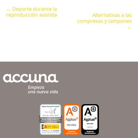
← Deporte durante la
reproducción asistida
Alternativas a las
compresas y tampones
→