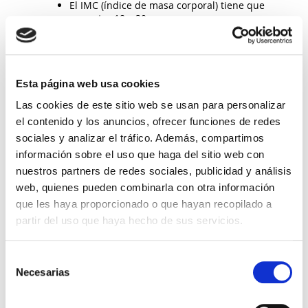
El IMC (índice de masa corporal) tiene que
ser entre 18 y 30.
Tener entre 18 y 40 años.
Medir más de 165 cm.
El paciente asiste a una primera visita donde se
le informa mediante una charla de los
Esta página web usa cookies
requisitos, pruebas a realizar y se le pide un
Las cookies de este sitio web se usan para personalizar
compromiso serio, firmando consentimiento. Se
el contenido y los anuncios, ofrecer funciones de redes
le facilitan cuestionarios para que rellene los
antecedentes familiares y personales de
sociales y analizar el tráfico. Además, compartimos
enfermedades de los que sea conocedor.
información sobre el uso que haga del sitio web con
nuestros partners de redes sociales, publicidad y análisis
El siguiente paso es abrir su historia clínica, allí
quedarán anotados datos de importante
web, quienes pueden combinarla con otra información
relevancia como son la analíticas seminal,
que les haya proporcionado o que hayan recopilado a
serología, analítica genética, todo tipo de
partir del uso que haya hecho de sus servicios.
pruebas médicas y evaluación psicológica.
Además, en Accuna se realiza un test de
Selección
compatibilidad genética para detectar si son
Necesarias
de
portadores de enfermedades recesivas
consentimiento
hereditarias comunes susceptibles de ser
trasmitidas a la descendencia. Existen unas