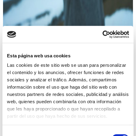
Blog
Esta página web usa cookies
Las cookies de este sitio web se usan para personalizar
el contenido y los anuncios, ofrecer funciones de redes
sociales y analizar el tráfico. Además, compartimos
información sobre el uso que haga del sitio web con
Últimas entradas
nuestros partners de redes sociales, publicidad y análisis
web, quienes pueden combinarla con otra información
MAMICHEQ: revisión del embarazo con consulta y
que les haya proporcionado o que hayan recopilado a
ecografía obstétrica
partir del uso que haya hecho de sus servicios.
Accuna renueva sus prestigiosos sellos de calidad
internacional en medicina reproductiva
Selección