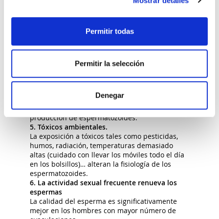
Mostrar detalles
a la disminución de la fertilidad
masculina.
Cocaína:
se ha asociado a alteraciones en
Permitir todas
la calidad seminal e infertilidad
masculina.
Anabolizantes:
reducen la
espermatogénesis, pudiendo llegar a
Permitir la selección
generar un cuadro de azoospermia o
disfunción eréctil.
4. Estrés
Denegar
El aumento del estrés está relacionado con la
baja calidad reproductiva, ya que disminuye la
producción de espermatozoides.
5. Tóxicos ambientales.
La exposición a tóxicos tales como pesticidas,
humos, radiación, temperaturas demasiado
altas (cuidado con llevar los móviles todo el día
en los bolsillos)… alteran la fisiología de los
espermatozoides.
6. La actividad sexual frecuente renueva los
espermas
La calidad del esperma es significativamente
mejor en los hombres con mayor número de