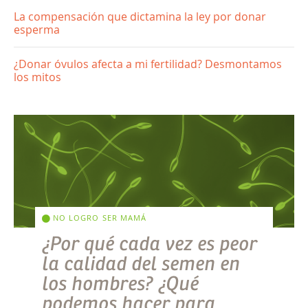
La compensación que dictamina la ley por donar
esperma
¿Donar óvulos afecta a mi fertilidad? Desmontamos
los mitos
NO LOGRO SER MAMÁ
¿Por qué cada vez es peor
la calidad del semen en
los hombres? ¿Qué
podemos hacer para