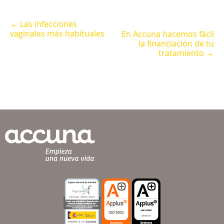
← Las infecciones
vaginales más habituales
En Accuna hacemos fácil
la financiación de tu
tratamiento →