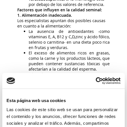
por debajo de los valores de referencia.
Factores que influyen en la calidad seminal:
1. Alimentación inadecuada.
Los especialistas apuntan dos posibles causas
en cuanto a la alimentación:
La ausencia de antioxidantes -como
vitaminas E, A, B12 y C,D,zinc y ácido fólico,
selenio o carnitina- en una dieta poco rica
en frutas y verduras.
El exceso de alimentos ricos en grasas,
como la carne y los productos lácteos, que
pueden contener sustancias tóxicas que
afectarían a la calidad del esperma.
2. Practicar deporte en exceso.
Los excesos desencadenan ansiedad, y las
rutinas demasiado exigentes pueden ser
contraproducentes, lo que puede disminuir la
calidad del semen
.
Esta página web usa cookies
3. Consumo de tabaco, alcohol, marihuana,
cocaína y anabolizantes.
Las cookies de este sitio web se usan para personalizar
Tabaco:
numerosos estudios han
el contenido y los anuncios, ofrecer funciones de redes
demostrado que el semen de personas no
fumadoras es mejor que el de las
sociales y analizar el tráfico. Además, compartimos