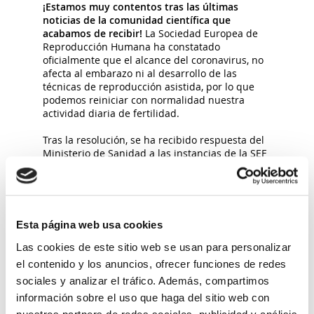
¡Estamos muy contentos tras las últimas
noticias de la comunidad científica que
acabamos de recibir!
La Sociedad Europea de
Reproducción Humana ha constatado
oficialmente que el alcance del coronavirus, no
afecta al embarazo ni al desarrollo de las
técnicas de reproducción asistida, por lo que
podemos reiniciar con normalidad nuestra
actividad diaria de fertilidad.
Tras la resolución, se ha recibido respuesta del
Ministerio de Sanidad a las instancias de la SEF
(sociedad española de fertilidad) y ASEBIR
(asociación española de biología de la
reproducción) a la solicitud de poder volver a
poner en marcha nuestra actividad
reproductiva.
Esta página web usa cookies
Por ello,
desde hoy
, iniciaremos poco a poco a
Las cookies de este sitio web se usan para personalizar
restablecer la normalidad tan deseada también
el contenido y los anuncios, ofrecer funciones de redes
en los ciclos de fertilidad, pero siempre desde la
sociales y analizar el tráfico. Además, compartimos
prudencia y manteniendo todos los controles
información sobre el uso que haga del sitio web con
necesarios para preservar la salud de nuestras
pacientes y compañeros de trabajo.