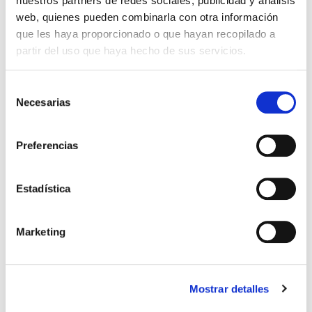
nuestros partners de redes sociales, publicidad y análisis
web, quienes pueden combinarla con otra información
Estos protocolos de control –que afectan tanto a
que les haya proporcionado o que hayan recopilado a
nuestras pacientes y trabajadores, como a cada
partir del uso que haya hecho de sus servicios.
proceso médico y asistencial -se deberán de
seguir cumpliendo mientras dure la situación
generada por el coronavirus.
Selección
Necesarias
de
consentimiento
Preferencias
Estadística
No Comments
Marketing
Deja un comentario
Nombre
(obligatorio)
Mostrar detalles