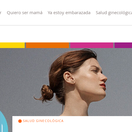
r
Quiero ser mamá
Ya estoy embarazada
Salud ginecológic
SALUD GINECOLÓGICA