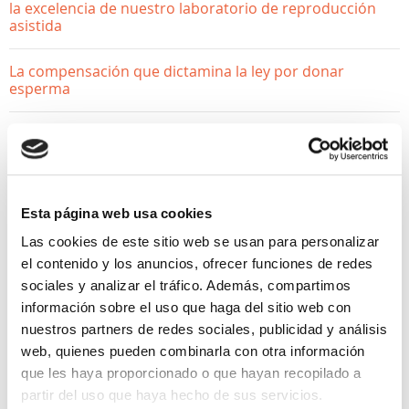
la excelencia de nuestro laboratorio de reproducción
asistida
La compensación que dictamina la ley por donar
esperma
¿Donar óvulos afecta a mi fertilidad? Desmontamos los
mitos
Esta página web usa cookies
Las cookies de este sitio web se usan para personalizar
el contenido y los anuncios, ofrecer funciones de redes
sociales y analizar el tráfico. Además, compartimos
información sobre el uso que haga del sitio web con
nuestros partners de redes sociales, publicidad y análisis
QUIERO SER MAMÁ
web, quienes pueden combinarla con otra información
que les haya proporcionado o que hayan recopilado a
partir del uso que haya hecho de sus servicios.
¿Cuántos intentos se