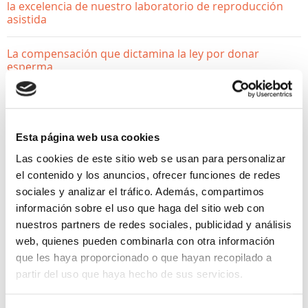
la excelencia de nuestro laboratorio de reproducción
asistida
La compensación que dictamina la ley por donar
esperma
¿Donar óvulos afecta a mi fertilidad? Desmontamos los
mitos
Esta página web usa cookies
Las cookies de este sitio web se usan para personalizar
el contenido y los anuncios, ofrecer funciones de redes
sociales y analizar el tráfico. Además, compartimos
información sobre el uso que haga del sitio web con
nuestros partners de redes sociales, publicidad y análisis
web, quienes pueden combinarla con otra información
que les haya proporcionado o que hayan recopilado a
ACTUALIDAD, QUIERO SER MAMÁ
partir del uso que haya hecho de sus servicios.
TCG, ¿qué es y cuándo