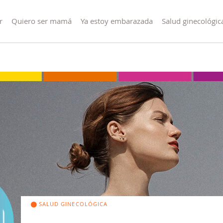
r
Quiero ser mamá
Ya estoy embarazada
Salud ginecológic
SALUD GINECOLÓGICA