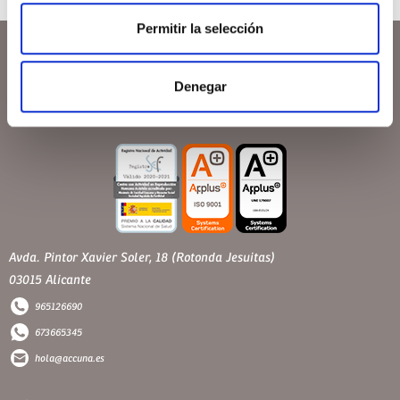
Permitir la selección
Denegar
Avda. Pintor Xavier Soler, 18 (Rotonda Jesuitas)
03015 Alicante
965126690
673665345
hola@accuna.es