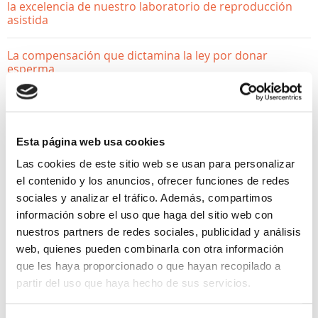
la excelencia de nuestro laboratorio de reproducción
asistida
La compensación que dictamina la ley por donar
esperma
¿Donar óvulos afecta a mi fertilidad? Desmontamos los
mitos
Esta página web usa cookies
Las cookies de este sitio web se usan para personalizar
el contenido y los anuncios, ofrecer funciones de redes
sociales y analizar el tráfico. Además, compartimos
información sobre el uso que haga del sitio web con
nuestros partners de redes sociales, publicidad y análisis
web, quienes pueden combinarla con otra información
que les haya proporcionado o que hayan recopilado a
SALUD GINECOLÓGICA
partir del uso que haya hecho de sus servicios.
Las infecciones vaginales