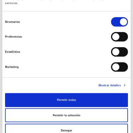
servicios.
ACTUALIDAD
Selección
Necesarias
de
¿Puedo practicar sexo
consentimiento
Preferencias
durante el embarazo?
Desmontando mitos
Estadística
Muchas mujeres cuando están embarazadas
temen tener relaciones sexuales por miedo a que
Marketing
le ocurra algo al bebé, incluso cuando se acerca la
fecha del parto, pero no necesariamente presenta
[…]
Mostrar detalles
Leer más >
Permitir todas
Permitir la selección
Denegar