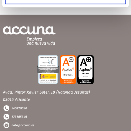
Avda. Pintor Xavier Soler, 18 (Rotonda Jesuitas)
03015 Alicante
965126690
673665345
hola@accuna.es