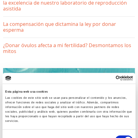
la excelencia de nuestro laboratorio de reproducción
asistida
La compensación que dictamina la ley por donar
esperma
¿Donar óvulos afecta a mi fertilidad? Desmontamos los
mitos
Esta página web usa cookies
Las cookies de este sitio web se usan para personalizar el contenido y los anuncios,
ofrecer funciones de redes sociales y analizar el tráfico. Además, compartimos
información sobre el uso que haga del sitio web con nuestros partners de redes
sociales, publicidad y análisis web, quienes pueden combinarla con otra información que
QUIERO SER MAMÁ
les haya proporcionado o que hayan recopilado a partir del uso que haya hecho de sus
servicios.
“TIME-LAPSE” en
Selección