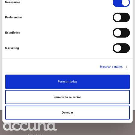
Necesarias
reproducción asistida. EN
de
consentimiento
ENTREDICHO SU EFICACIA
Preferencias
La valoración morfológica clásica de los embriones
Estadística
se realiza con la observación al microscopio de los
mismos en distintos momentos de su desarrollo. A
pesar del uso de criterios muy […]
Marketing
Leer más >
Mostrar detalles
Permitir todas
Permitir la selección
Denegar