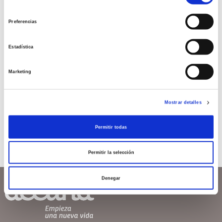
de
bífida
consentimiento
Preferencias
¿Qué es lo que más preocupa a una mujer
embarazada? Podemos imaginarla acariciando su
Estadística
barriga y deseando que todo esté bien por dentro,
que las semanas pasen con salud y […]
Marketing
Leer más >
Mostrar detalles
Permitir todas
Permitir la selección
Denegar