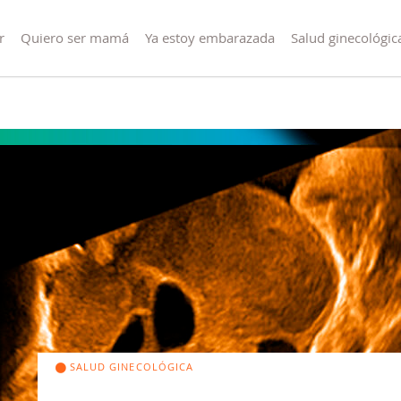
r
Quiero ser mamá
Ya estoy embarazada
Salud ginecológic
SALUD GINECOLÓGICA