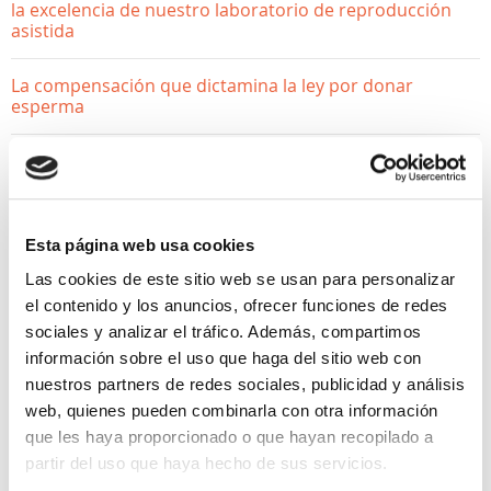
la excelencia de nuestro laboratorio de reproducción
asistida
La compensación que dictamina la ley por donar
esperma
¿Donar óvulos afecta a mi fertilidad? Desmontamos los
mitos
Esta página web usa cookies
Las cookies de este sitio web se usan para personalizar
el contenido y los anuncios, ofrecer funciones de redes
sociales y analizar el tráfico. Además, compartimos
información sobre el uso que haga del sitio web con
nuestros partners de redes sociales, publicidad y análisis
web, quienes pueden combinarla con otra información
QUIERO DONAR
que les haya proporcionado o que hayan recopilado a
partir del uso que haya hecho de sus servicios.
¿Qué es el seminograma?