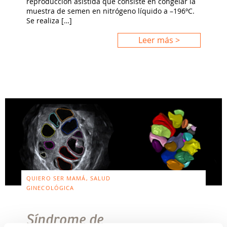
reproducción asistida que consiste en congelar la
muestra de semen en nitrógeno líquido a –196ºC.
Se realiza […]
Leer más >
QUIERO SER MAMÁ, SALUD
GINECOLÓGICA
Síndrome de