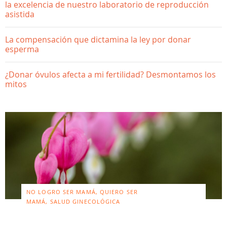
la excelencia de nuestro laboratorio de reproducción
asistida
La compensación que dictamina la ley por donar
esperma
¿Donar óvulos afecta a mi fertilidad? Desmontamos los
mitos
NO LOGRO SER MAMÁ, QUIERO SER
MAMÁ, SALUD GINECOLÓGICA