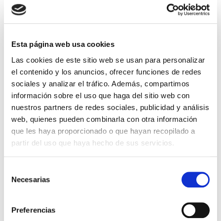
Hiperestimulación Ovárica
(SHO)
¿Qué es el síndrome de hiperestimulación ovárica?
Esta página web usa cookies
Podemos definir el síndrome de hiperestimulación
Las cookies de este sitio web se usan para personalizar
ovárica (SHO), como una respuesta o reacción
exagerada del crecimiento de los folículos
el contenido y los anuncios, ofrecer funciones de redes
ováricos, debido a la […]
sociales y analizar el tráfico. Además, compartimos
información sobre el uso que haga del sitio web con
Leer más >
nuestros partners de redes sociales, publicidad y análisis
web, quienes pueden combinarla con otra información
que les haya proporcionado o que hayan recopilado a
partir del uso que haya hecho de sus servicios.
Selección
Necesarias
de
consentimiento
Preferencias