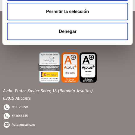
Permitir la selección
Denegar
Avda. Pintor Xavier Soler, 18 (Rotonda Jesuitas)
03015 Alicante
965126690
673665345
hola@accuna.es