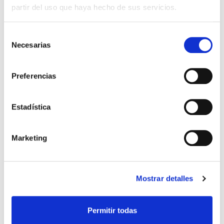
partir del uso que haya hecho de sus servicios.
Selección
QUIERO SER MAMÁ
Necesarias
de
consentimiento
Mejora tu fertilidad con
Preferencias
ayuda de la alimentación
Estadística
Desde Accuna hemos preparado esta guía para
que, en el momento en que quieras ser mamá,
sepas cuál es la mejor alimentación durante el
proceso de gestación, para cuidar de […]
Marketing
Leer más >
Mostrar detalles
Permitir todas