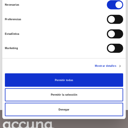
Selección
¿cómo afectan a la
Necesarias
de
fertilidad?
consentimiento
Preferencias
Los miomas uterinos o leiomiomas, son las
tumoraciones benignas de la cavidad pélvica más
Estadística
frecuentes, en mujeres que se encuentran en
edad reproductiva, pudiendo afectar
aproximadamente a un 60-70 % […]
Marketing
Leer más >
Mostrar detalles
Permitir todas
Permitir la selección
Denegar