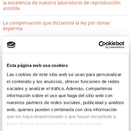
la excelencia de nuestro laboratorio de reproducción
asistida
La compensación que dictamina la ley por donar
esperma
¿Donar óvulos afecta a mi fertilidad? Desmontamos los
mitos
Esta página web usa cookies
Las cookies de este sitio web se usan para personalizar
el contenido y los anuncios, ofrecer funciones de redes
sociales y analizar el tráfico. Además, compartimos
información sobre el uso que haga del sitio web con
nuestros partners de redes sociales, publicidad y análisis
web, quienes pueden combinarla con otra información
QUIERO SER MAMÁ, SALUD
GINECOLÓGICA
que les haya proporcionado o que hayan recopilado a
partir del uso que haya hecho de sus servicios.