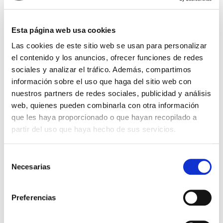
dolor y las molestias
menstruales
Esta página web usa cookies
Las cookies de este sitio web se usan para personalizar
Acude al ginecólogo. Te podrá ayudar a regular tus
ciclos pautándote la toma de anticonceptivos y/o
el contenido y los anuncios, ofrecer funciones de redes
prescribirte analgésicos específicos para tus
sociales y analizar el tráfico. Además, compartimos
molestias. Descarta patologías que puedan ser
información sobre el uso que haga del sitio web con
causantes de tus […]
nuestros partners de redes sociales, publicidad y análisis
Leer más >
web, quienes pueden combinarla con otra información
que les haya proporcionado o que hayan recopilado a
partir del uso que haya hecho de sus servicios.
Selección
Necesarias
de
consentimiento
Preferencias