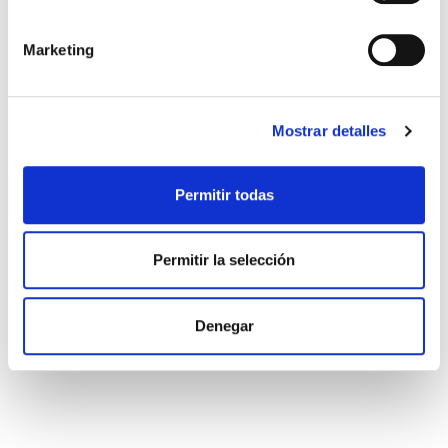
SALUD GINECOLÓGICA
Marketing
Miomas Uterinos, ¿qué son?
¿cómo afectan a la
Mostrar detalles
fertilidad?
Los miomas uterinos o leiomiomas, son las
Permitir todas
tumoraciones benignas de la cavidad pélvica más
frecuentes, en mujeres que se encuentran en
edad reproductiva, pudiendo afectar
Permitir la selección
aproximadamente a un 60-70 % […]
Leer más >
Denegar