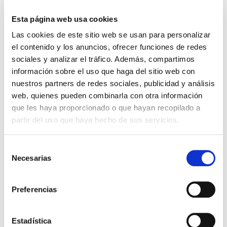
Aborto recurrente: causas,
diagnóstico y tratamiento
Esta página web usa cookies
Las cookies de este sitio web se usan para personalizar
Aborto recurrente: el aborto natural es la
el contenido y los anuncios, ofrecer funciones de redes
complicación más frecuente de la gestación.
sociales y analizar el tráfico. Además, compartimos
Afecta entre un 15-20% de la población general.
información sobre el uso que haga del sitio web con
Afortunadamente, las pacientes que sufren el
aborto espontáneo de […]
nuestros partners de redes sociales, publicidad y análisis
web, quienes pueden combinarla con otra información
Leer más >
que les haya proporcionado o que hayan recopilado a
partir del uso que haya hecho de sus servicios.
Selección
Necesarias
de
consentimiento
Preferencias
Estadística