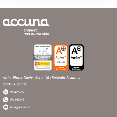
Avda. Pintor Xavier Soler, 18 (Rotonda Jesuitas)
03015 Alicante
965126690
673665345
hola@accuna.es