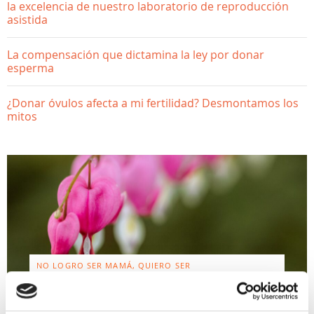
la excelencia de nuestro laboratorio de reproducción
asistida
La compensación que dictamina la ley por donar
esperma
¿Donar óvulos afecta a mi fertilidad? Desmontamos los
mitos
NO LOGRO SER MAMÁ, QUIERO SER
MAMÁ, SALUD GINECOLÓGICA