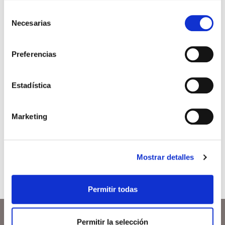
Selección
Necesarias
de
Maternidad en solitario
consentimiento
La sociedad actual está cambiando, y con ello el
Preferencias
papel de la mujer frente a la maternidad. El
modelo de familia tradicional está siendo
sustituido por otras nuevas estructuras familiares.
Estadística
[…]
Leer más >
Marketing
Mostrar detalles
Permitir todas
Permitir la selección