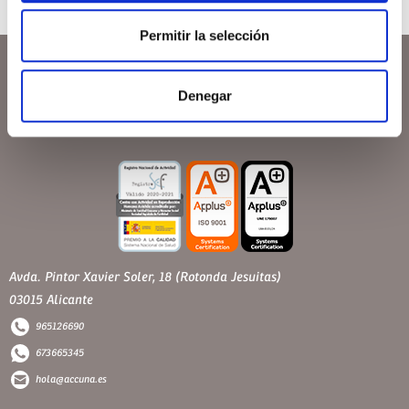
Permitir la selección
Denegar
Avda. Pintor Xavier Soler, 18 (Rotonda Jesuitas)
03015 Alicante
965126690
673665345
hola@accuna.es