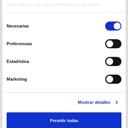
partir del uso que haya hecho de sus servicios.
Selección
QUIERO DONAR
Necesarias
de
consentimiento
Legislación española sobre
Preferencias
donación de óvulos
Estadística
En España, tanto la donación de óvulos como de
semen están reguladas en la Ley 14/2006 de 26 de
mayo, sobre técnicas de reproducción humana
asistida. La regulación de […]
Marketing
Leer más >
Mostrar detalles
Permitir todas