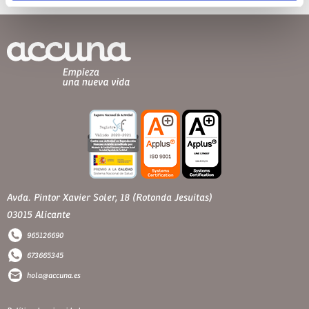
Avda. Pintor Xavier Soler, 18 (Rotonda Jesuitas)
03015 Alicante
965126690
673665345
hola@accuna.es