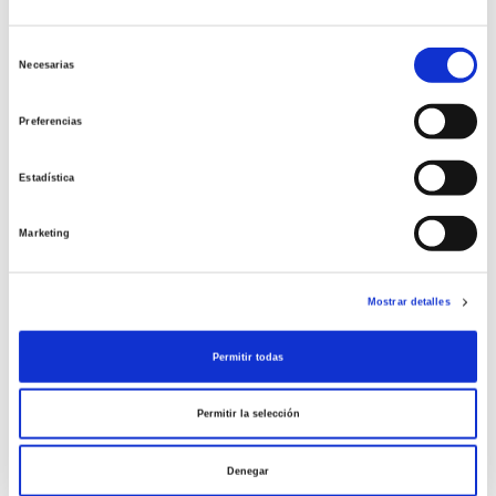
FERTILIDAD MASCULINA
Selección
Necesarias
de
consentimiento
Andropausia o menopausia
Preferencias
masculina
Estadística
Mucho hemos oído hablar sobre la menopausia
femenina pero, ¿Qué hay de la masculina? La
Marketing
andropausia, también conocida como menopausia
masculina, es el proceso por el cual las
capacidades sexuales del hombre disminuyen […]
Mostrar detalles
Leer más >
Permitir todas
Permitir la selección
Denegar