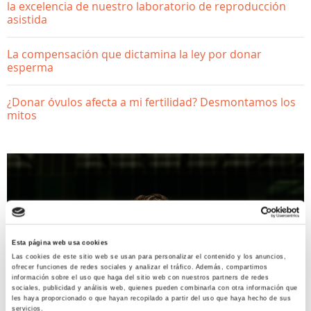
la excelencia de nuestro laboratorio de reproducción
asistida
La compensación que dictamina la ley por donar
esperma
¿Donar óvulos afecta a mi fertilidad? Desmontamos los
mitos
Esta página web usa cookies
Las cookies de este sitio web se usan para personalizar el contenido y los anuncios,
ofrecer funciones de redes sociales y analizar el tráfico. Además, compartimos
información sobre el uso que haga del sitio web con nuestros partners de redes
sociales, publicidad y análisis web, quienes pueden combinarla con otra información que
les haya proporcionado o que hayan recopilado a partir del uso que haya hecho de sus
servicios.