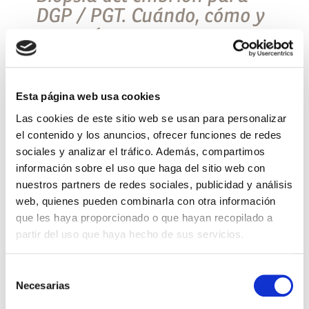
DGP / PGT. Cuándo, cómo y
por qué.
La biopsia embrionaria es necesaria para realizar
el Diagnóstico Genético Preimplantacional (DGP) y
poder saber si un embrión es genéticamente
Esta página web usa cookies
“sano”. Para poder conocer esta información
Las cookies de este sitio web se usan para personalizar
genética, se debe de […]
el contenido y los anuncios, ofrecer funciones de redes
Leer más >
sociales y analizar el tráfico. Además, compartimos
información sobre el uso que haga del sitio web con
nuestros partners de redes sociales, publicidad y análisis
web, quienes pueden combinarla con otra información
que les haya proporcionado o que hayan recopilado a
partir del uso que haya hecho de sus servicios.
Selección
Necesarias
de
consentimiento