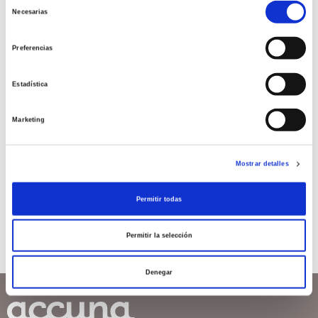
Selección
dolor y las molestias
Necesarias
de
menstruales
consentimiento
Preferencias
Acude al ginecólogo. Te podrá ayudar a regular tus
ciclos pautándote la toma de anticonceptivos y/o
Estadística
prescribirte analgésicos específicos para tus
molestias. Descarta patologías que puedan ser
causantes de tus […]
Marketing
Leer más >
Mostrar detalles
Permitir todas
Permitir la selección
Denegar