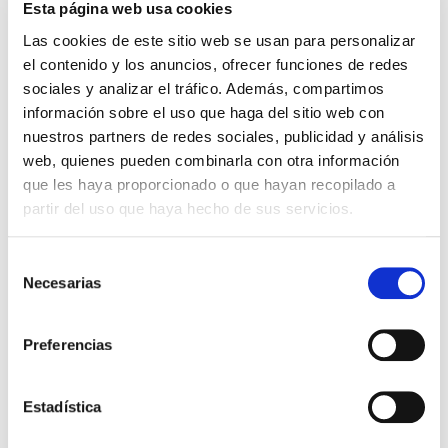
Esta página web usa cookies
en la menopausia
Las cookies de este sitio web se usan para personalizar
el contenido y los anuncios, ofrecer funciones de redes
Durante el paso de los años la mujer experimenta
una serie de cambios hasta que llega a la
sociales y analizar el tráfico. Además, compartimos
menopausia, siendo el aspecto más destacado la
información sobre el uso que haga del sitio web con
desaparición de la menstruación. Este […]
nuestros partners de redes sociales, publicidad y análisis
web, quienes pueden combinarla con otra información
Leer más >
que les haya proporcionado o que hayan recopilado a
partir del uso que haya hecho de sus servicios.
Selección
Necesarias
de
consentimiento
Preferencias
Estadística
SALUD GINECOLÓGICA