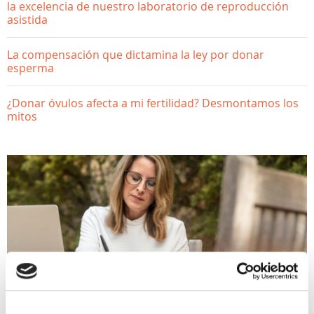
la excelencia de nuestro laboratorio de reproducción
asistida
La compensación que dictamina la ley por donar
esperma
¿Donar óvulos afecta a mi fertilidad? Desmontamos los
mitos
SALUD GINECOLÓGICA
Seguimiento ginecológico