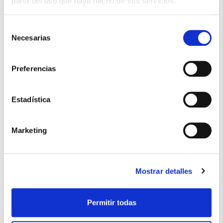
partir del uso que haya hecho de sus servicios.
ACTUALIDAD
Selección
Necesarias
de
Las cinco dudas del mes de
consentimiento
enero
Preferencias
Cuando hablamos de reproducción asistida,
ginecología o maternidad surgen multitud de
Estadística
dudas y cuestiones. Por eso, como venimos
haciendo de forma mensual, hemos escogido cinco
dudas habituales de nuestras pacientes que […]
Marketing
Leer más >
Mostrar detalles
Permitir todas