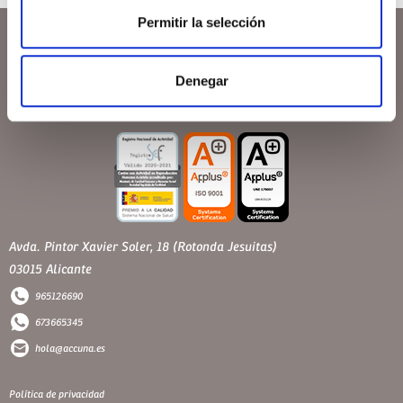
Permitir la selección
Denegar
Avda. Pintor Xavier Soler, 18 (Rotonda Jesuitas)
03015 Alicante
965126690
673665345
hola@accuna.es
Política de privacidad