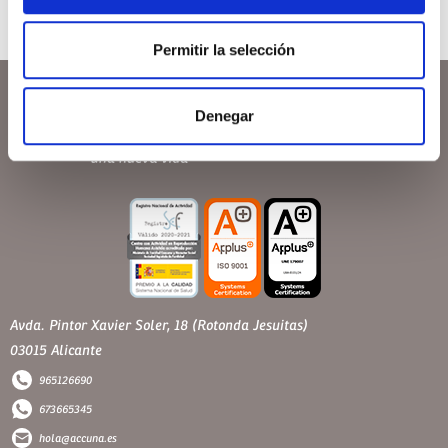
Permitir la selección
Denegar
Avda. Pintor Xavier Soler, 18 (Rotonda Jesuitas)
03015 Alicante
965126690
673665345
hola@accuna.es