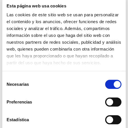
Esta página web usa cookies
Las cookies de este sitio web se usan para personalizar
el contenido y los anuncios, ofrecer funciones de redes
ACTUALIDAD, QUIERO SER MAMÁ
sociales y analizar el tráfico. Además, compartimos
información sobre el uso que haga del sitio web con
PGT-A: Análisis Genético del
nuestros partners de redes sociales, publicidad y análisis
embrión
web, quienes pueden combinarla con otra información
que les haya proporcionado o que hayan recopilado a
¿Qué es el PGT-A? Es el test genético
partir del uso que haya hecho de sus servicios.
preimplantacional de aneuploidias. Dicho test,
consiste en una técnica para seleccionar
Selección
embriones que cumplen unas características o
Necesarias
para eliminar los que portan […]
de
consentimiento
Leer más >
Preferencias
Estadística