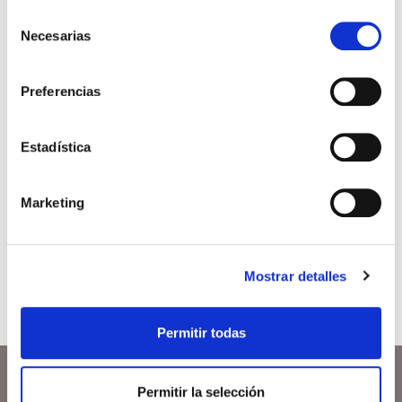
pacientes testigos de
Selección
Necesarias
de
Jehová
consentimiento
Los testigos de Jehová también conocidos como
Preferencias
“Los estudiantes de la Biblia”, abogan por la
restitución del cristianismo primitivo, con su
propia interpretación de la Biblia. Esta
Estadística
interpretación es difundida […]
Leer más >
Marketing
Mostrar detalles
Permitir todas
Permitir la selección