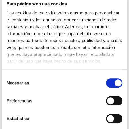
Esta página web usa cookies
fertilidad
Las cookies de este sitio web se usan para personalizar
Los disruptores endocrinos: La organización
el contenido y los anuncios, ofrecer funciones de redes
mundial de la salud definió los disruptores
sociales y analizar el tráfico. Además, compartimos
endocrinos como “sustancias o mezclas de
información sobre el uso que haga del sitio web con
sustancias que alteran la función del sistema
nuestros partners de redes sociales, publicidad y análisis
endocrino, y en consecuencia , […]
web, quienes pueden combinarla con otra información
Leer más >
que les haya proporcionado o que hayan recopilado a
partir del uso que haya hecho de sus servicios.
Selección
Necesarias
de
consentimiento
Preferencias
Estadística