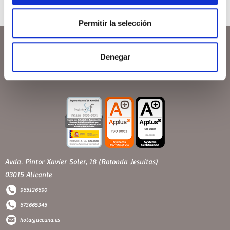
Permitir la selección
Denegar
Avda. Pintor Xavier Soler, 18 (Rotonda Jesuitas)
03015 Alicante
965126690
673665345
hola@accuna.es