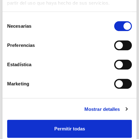
partir del uso que haya hecho de sus servicios.
tiroiditis auto inmune de hashimoto, en la que
el sistema inmune reconoce como extrañas las
células del tiroides y las destruye, produciendo
Selección
esta destrucción un hipotiroidismo que, como
Necesarias
consecuencia , afectará la capacidad
de
reproductiva de la mujer. En este sentido, es
consentimiento
comprensible, por lo tanto, entender que en el
estudio de la pareja con problemas
Preferencias
reproductivos, es importante que el especialista
conozca si hay un normal funcionamiento de la
tiroides o no.
Estadística
Una analítica que incluya TSH , T3 y T4 , siempre
debe de incluirse en el arsenal de estudios de
la mujer con problemas reproductivos.
Marketing
Igualmente la conformación de un equipo
multidisciplinario, que incluya al Endocrino.
Teniendo en cuenta todo esto, la afectación de
la tiroides es una de las principales patologías
Mostrar detalles
que se debe descartar como
causa de
problemas de reproducción
.
fertilidad femenina
hipertiroidismo
Permitir todas
hipotiroidismo
tiroides