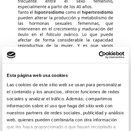
frecuente entre el sexo femenino,
especialmente a partir de los 40 años.
Tanto el
hipotiroidismo
como el
hipertiroidismo
pueden alterar la producción y metabolismo de
las hormonas sexuales femeninas, que
intervienen en el crecimiento y maduración del
óvulo en el folículo ovárico. Lo que puede
afectar de forma considerable la capacidad
reproductiva de la mujer. Y es que varios
estudios recientes
afirman que «la permanencia
de esta enfermedad en mujeres que tienen
problemas de fertilidad
es mayor comparada
con las mujeres que poseen las misma edad
pero tienen una tiroides normal» (Grassi y
Esta página web usa cookies
colaboradores, 2001).
Es por esta razón que desde la clínica
Las cookies de este sitio web se usan para personalizar
recomiendan a aquellas mujeres con
el contenido y los anuncios, ofrecer funciones de redes
dificultades para concebir que se realicen las
sociales y analizar el tráfico. Además, compartimos
pruebas diagnósticas de tiroides. Porque de
información sobre el uso que haga del sitio web con
confirmarse que se trata de un hipotiroidismo,
el tratamiento con
tiroxina
puede contribuir a
nuestros partners de redes sociales, publicidad y análisis
que los problemas de fertilidad desaparezcan
web, quienes pueden combinarla con otra información
consiguiendo un embarazo sano.
que les haya proporcionado o que hayan recopilado a
Otra patología tiroidea importante, es la