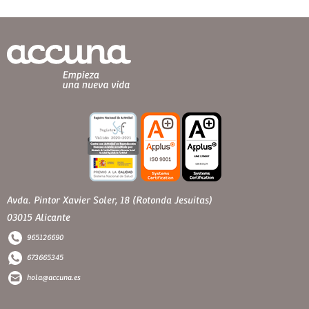
Avda. Pintor Xavier Soler, 18 (Rotonda Jesuitas)
03015 Alicante
965126690
673665345
hola@accuna.es