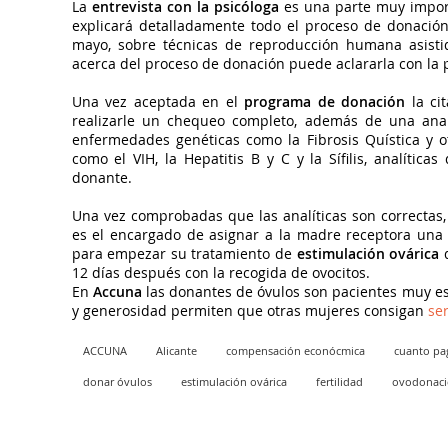
La
entrevista con la psicóloga
es una parte muy import
explicará detalladamente todo el proceso de donación
mayo, sobre técnicas de reproducción humana asist
acerca del proceso de donación puede aclararla con la p
Una vez aceptada en el
programa de donación
la ci
realizarle un chequeo completo, además de una analí
enfermedades genéticas como la Fibrosis Quística y o
como el VIH, la Hepatitis B y C y la Sífilis, analítica
donante.
Una vez comprobadas que las analíticas son correctas,
es el encargado de asignar a la madre receptora una
para empezar su tratamiento de
estimulación ovárica
q
12 días después con la recogida de ovocitos.
En
Accuna
las donantes de óvulos son pacientes muy es
y generosidad permiten que otras mujeres consigan
se
ACCUNA
Alicante
compensación econócmica
cuanto pa
donar óvulos
estimulación ovárica
fertilidad
ovodonaci