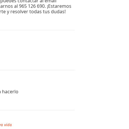
 puedes contactar al email
arnos al 965 126 690. ¡Estaremos
te y resolver todas tus dudas!
a hacerlo
a vida