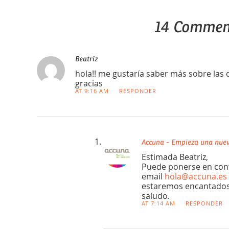
14 Commen
Beatriz
hola!! me gustaría saber más sobre las
gracias
AT 9:16 AM
RESPONDER
Accuna - Empieza una nuev
Estimada Beatriz,
Puede ponerse en cont
email
hola@accuna.es
estaremos encantados 
saludo.
AT 7:14 AM
RESPONDER