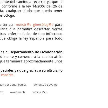
ante del camino a recorrer ya que le
 conforme a la ley 14/2006 del 26 de
ida. Cualquier duda que pueda tener
sicóloga.
tarán con
nuestr@s ginecólog@s
para
tica que permitirá descartar ciertas
tras enfermedades de tipo infeccioso
s que obliga la ley española para todo
 es el
Departamento de Ovodonación
 donante y comenzará la cuenta atrás
ue terminará aproximadamente unos
peciales ya que gracias a su altruismo
r madres
.
gan por donar óvulos
donante de óvulos
ón
ovodonante
Sabina Mira