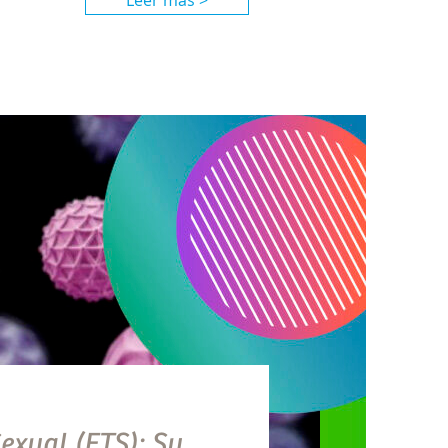
Leer más >
exual (ETS): Su