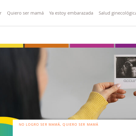
r
Quiero ser mamá
Ya estoy embarazada
Salud ginecológic
NO LOGRO SER MAMÁ, QUIERO SER MAMÁ