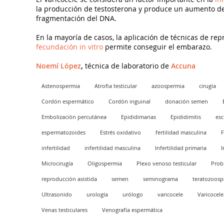
la producción de testosterona y produce un aumento de 
fragmentación del DNA.
En la mayoría de casos, la aplicación de técnicas de rep
fecundación in vitro
permite conseguir el embarazo.
Noemí López
,
técnica de laboratorio de
Accuna
Astenospermia
Atrofia testicular
azoospermia
cirugía
Cordón espermático
Cordón inguinal
donación semen
Embolización percutánea
Epididimarias
Epididimitis
esc
espermatozoides
Estrés oxidativo
fertilidad masculina
F
infertilidad
infertilidad masculina
Infertilidad primaria
I
Microcirugía
Oligospermia
Plexo venoso testicular
Prob
reproducción asistida
semen
seminograma
teratozoosp
Ultrasonido
urología
urólogo
varicocele
Varicocele 
Venas testiculares
Venografía espermática