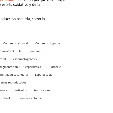
estrés oxidativo y de la
roducción asistida, como la
Contenido escrotal
Contenido inguinal
Ecografía Doppler
embarazo
rotal
espermatogénesis
ragmentación ADN espermático
Hidrocele
nfertilidad secundaria
Laparoscopia
lemas reproductivos
ermia
testículos
testosterona
testicular
Varicocelectomía