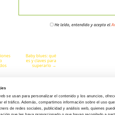
He leído, entendido y acepto el
Av
iones
Baby blues: qué
 o
es y claves para
dos
superarlo →
ies
web se usan para personalizar el contenido y los anuncios, ofrec
ar el tráfico. Además, compartimos información sobre el uso que
Avda. Pintor Xavier Soler, 18 (Rotonda Jesuitas)
tners de redes sociales, publicidad y análisis web, quienes pue
03015 Alicante
ación que les haya proporcionado o que hayan recopilado a parti