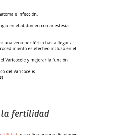
matoma e infección.
rugía en el abdomen con anestesia
r una vena periférica hasta llegar a
rocedimiento es efectivo incluso en el
el Varicocele y mejorar la función
co del Varicocele:
s)
la fertilidad
fertilidad
masculina porque disminuye