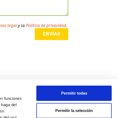
iso legal
y la
Política de privacidad
.
Permitir todas
er funciones
 haga del
Política de privacidad
Permitir la selección
den
Aviso legal
r del uso