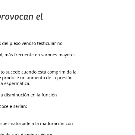
provocan el
 del plexo venoso testicular no
al, más frecuente en varones mayores
sto sucede cuando está comprimida la
 y produce un aumento de la presión
na espermática.
 la disminución en la función
cocele serían:
espermatozoide a la maduración con
do de una disminución de