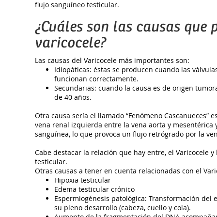
flujo sanguíneo testicular.
¿Cuáles son las causas que 
varicocele?
Las causas del Varicocele más importantes son:
Idiopáticas: éstas se producen cuando las válvulas
funcionan correctamente.
Secundarias: cuando la causa es de origen tumor
de 40 años.
Otra causa sería el llamado “Fenómeno Cascanueces” e
vena renal izquierda entre la vena aorta y mesentérica
sanguínea, lo que provoca un flujo retrógrado por la ve
Cabe destacar la relación que hay entre, el Varicocele y
testicular.
Otras causas a tener en cuenta relacionadas con el Vari
Hipoxia testicular
Edema testicular crónico
Espermiogénesis patológica: Transformación del 
su pleno desarrollo (cabeza, cuello y cola).
Aumento de la fragmentación del DNA acompaña