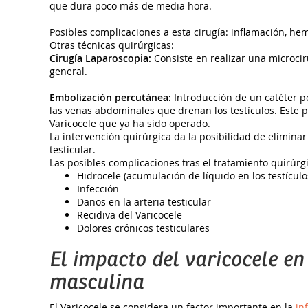
que dura poco más de media hora.
Posibles complicaciones a esta cirugía: inflamación, he
Otras técnicas quirúrgicas:
Cirugía Laparoscopia:
Consiste en realizar una microci
general.
Embolización percutánea:
Introducción de un catéter po
las venas abdominales que drenan los testículos. Este p
Varicocele que ya ha sido operado.
La intervención quirúrgica da la posibilidad de eliminar 
testicular.
Las posibles complicaciones tras el tratamiento quirúrgi
Hidrocele (acumulación de líquido en los testículo
Infección
Daños en la arteria testicular
Recidiva del Varicocele
Dolores crónicos testiculares
El impacto del varicocele en 
masculina
El Varicocele se considera un factor importante en la
in