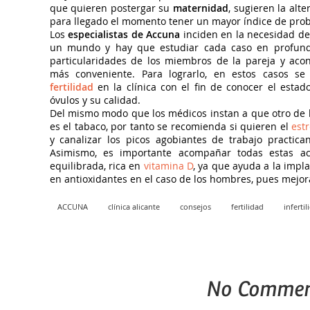
que quieren postergar su
maternidad
, sugieren la alte
para llegado el momento tener un mayor índice de proba
Los
especialistas de Accuna
inciden en la necesidad de
un mundo y hay que estudiar cada caso en profundi
particularidades de los miembros de la pareja y acon
más conveniente. Para lograrlo, en estos casos s
fertilidad
en la clínica con el fin de conocer el esta
óvulos y su calidad.
Del mismo modo que los médicos instan a que otro de l
es el tabaco, por tanto se recomienda si quieren el
est
y canalizar los picos agobiantes de trabajo practican
Asimismo, es importante acompañar todas estas ac
equilibrada, rica en
vitamina D
, ya que ayuda a la impl
en antioxidantes en el caso de los hombres, pues mejor
ACCUNA
clínica alicante
consejos
fertilidad
infertil
No Commen