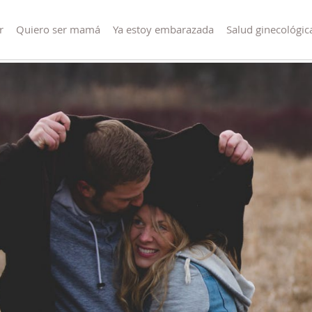
r
Quiero ser mamá
Ya estoy embarazada
Salud ginecológic