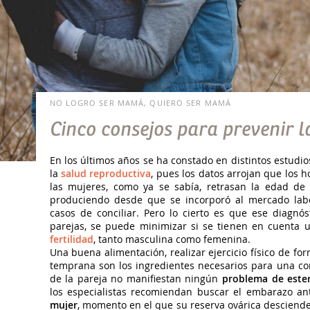
NO LOGRO SER MAMÁ, QUIERO SER MAMÁ
Cinco consejos para prevenir la
En los últimos años se ha constado en distintos estudi
la
salud reproductiva
, pues los datos arrojan que los
las mujeres, como ya se sabía, retrasan la edad d
produciendo desde que se incorporó al mercado labo
casos de conciliar. Pero lo cierto es que ese diagn
parejas, se puede minimizar si se tienen en cuenta 
fertilidad
, tanto masculina como femenina.
Una buena alimentación, realizar ejercicio físico de f
temprana son los ingredientes necesarios para una co
de la pareja no manifiestan ningún
problema de ester
los especialistas recomiendan buscar el embarazo an
mujer
, momento en el que su reserva ovárica desciende